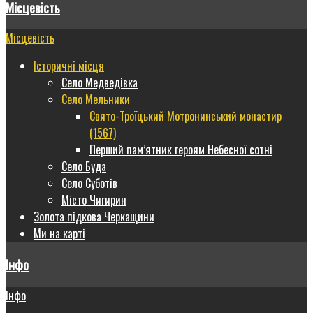
Місцевість
Місцевість
Історичні місця
Село Медведівка
Село Мельники
Свято-Троїцький Мотронинський монастир
(1567)
Перший пам’ятник героям Небесної сотні
Село Буда
Село Суботів
Місто Чигирин
Золота підкова Черкащини
Ми на карті
Інфо
Інфо