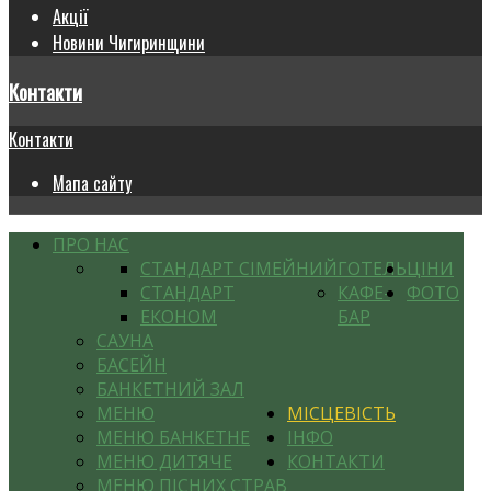
Акції
Новини Чигиринщини
Контакти
Контакти
Мапа сайту
ПРО НАС
СТАНДАРТ СІМЕЙНИЙ
ГОТЕЛЬ
ЦІНИ
СТАНДАРТ
КАФЕ-
ФОТО
ЕКОНОМ
БАР
САУНА
БАСЕЙН
БАНКЕТНИЙ ЗАЛ
МЕНЮ
МІСЦЕВІСТЬ
МЕНЮ БАНКЕТНЕ
ІНФО
МЕНЮ ДИТЯЧЕ
КОНТАКТИ
МЕНЮ ПІСНИХ СТРАВ