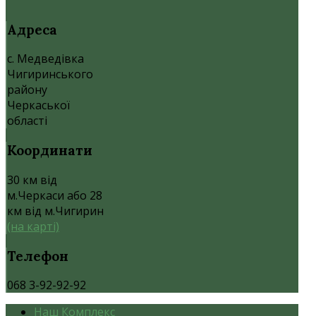
Адреса
с. Медведівка
Чигиринського
району
Черкаської
області
Координати
30 км від
м.Черкаси або 28
км від м.Чигирин
(на карті)
Телефон
068 3-92-92-92
Наш Комплекс