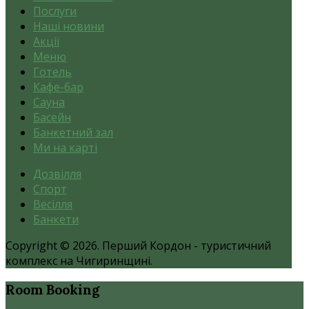
Послуги
Наші новини
Акції
Меню
Готель
Кафе-бар
Сауна
Басейн
Банкетний зал
Ми на карті
Дозвілля
Спорт
Весілля
Банкети
Copyright © 2026. Перший Кордон - туристичний
комплекс на Чигиринщині.
Room
Booking