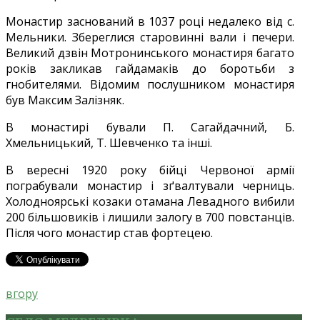
Монастир заснований в 1037 році недалеко від с.
Мельники. Збереглися старовинні вали і печери.
Великий дзвін Мотронинського монастиря багато
років закликав гайдамаків до боротьби з
гнобителями. Відомим послушником монастиря
був Максим Залізняк.
В монастирі бували П. Сагайдачний, Б.
Хмельницький, Т. Шевченко та інші.
В вересні 1920 року бійці Червоної армії
пограбували монастир і зґвалтували черниць.
Холодноярські козаки отамана Левадного вибили
200 більшовиків і лишили залогу в 700 повстанців.
Після чого монастир став фортецею.
вгору