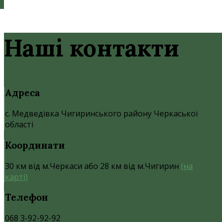
Наші контакти
Адреса
с. Медведівка Чигиринського району Черкаської
області
Координати
30 км від м.Черкаси або 28 км від м.Чигирин
(на
карті)
Телефон
068 3-92-92-92