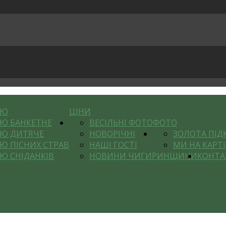
НЮ
ЦІНИ
Ю БАНКЕТНЕ
ВЕСІЛЬНІ ФОТО
ФОТО
Ю ДИТЯЧЕ
НОВОРІЧНІ
ЗОЛОТА ПІД
Ю ПІСНИХ СТРАВ
НАШІ ГОСТІ
МИ НА КАРТІ
Ю СНІДАНКІВ
НОВИНИ ЧИГИРИНЩИНИ
КОНТА