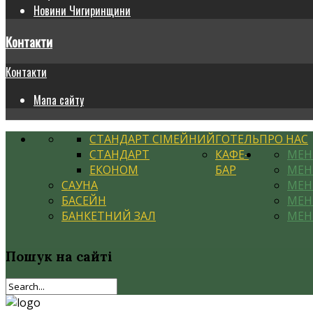
Новини Чигиринщини
Контакти
Контакти
Мапа сайту
СТАНДАРТ СІМЕЙНИЙ
ГОТЕЛЬ
ПРО НАС
СТАНДАРТ
КАФЕ-
МЕ
ЕКОНОМ
БАР
МЕН
САУНА
МЕН
БАСЕЙН
МЕН
БАНКЕТНИЙ ЗАЛ
МЕН
Пошук
на сайті