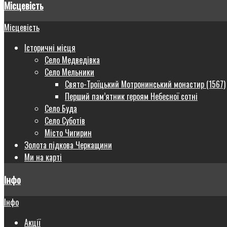
Місцевість
Місцевість
Історичні місця
Село Медведівка
Село Мельники
Свято-Троїцький Мотронинський монастир (1567)
Перший пам’ятник героям Небесної сотні
Село Буда
Село Суботів
Місто Чигирин
Золота підкова Черкащини
Ми на карті
Інфо
Інфо
Акції