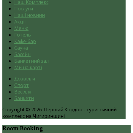
Наш Комплекс
Послуги
Наші новини
Акції
Меню
Готель
Кафе-бар
Сауна
Басейн
Банкетний зал
Ми на карті
Дозвілля
Спорт
Весілля
Банкети
Copyright © 2026. Перший Кордон - туристичний
комплекс на Чигиринщині.
Room
Booking