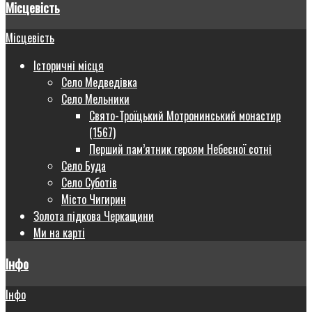
Місцевість
Місцевість
Історичні місця
Село Медведівка
Село Мельники
Свято-Троїцький Мотронинський монастир
(1567)
Перший пам’ятник героям Небесної сотні
Село Буда
Село Суботів
Місто Чигирин
Золота підкова Черкащини
Ми на карті
Інфо
Інфо