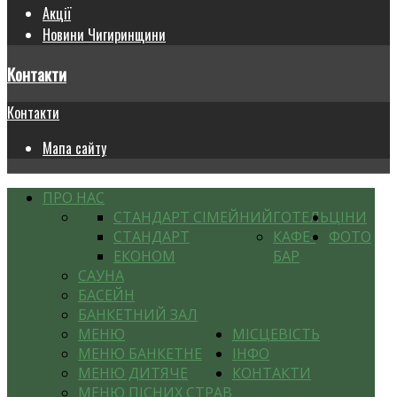
Акції
Новини Чигиринщини
Контакти
Контакти
Мапа сайту
ПРО НАС
СТАНДАРТ СІМЕЙНИЙ
ГОТЕЛЬ
ЦІНИ
СТАНДАРТ
КАФЕ-
ФОТО
ЕКОНОМ
БАР
САУНА
БАСЕЙН
БАНКЕТНИЙ ЗАЛ
МЕНЮ
МІСЦЕВІСТЬ
МЕНЮ БАНКЕТНЕ
ІНФО
МЕНЮ ДИТЯЧЕ
КОНТАКТИ
МЕНЮ ПІСНИХ СТРАВ