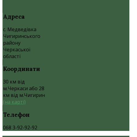
Адреса
с. Медведівка
Чигиринського
району
Черкаської
області
Координати
30 км від
м.Черкаси або 28
км від м.Чигирин
(на карті)
Телефон
068 3-92-92-92