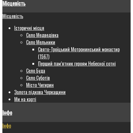
Місцевість
Місцевість
Історичні місця
Село Медведівка
Село Мельники
Свято-Троїцький Мотронинський монастир
(1567)
Перший пам’ятник героям Небесної сотні
Село Буда
Село Суботів
Місто Чигирин
Золота підкова Черкащини
Ми на карті
Інфо
Інфо