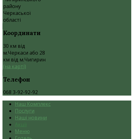
району
Черкаської
області
Координати
30 км від
м.Черкаси або 28
км від м.Чигирин
(на карті)
Телефон
068 3-92-92-92
Наш Комплекс
Послуги
Наші новини
Акції
Меню
Готель