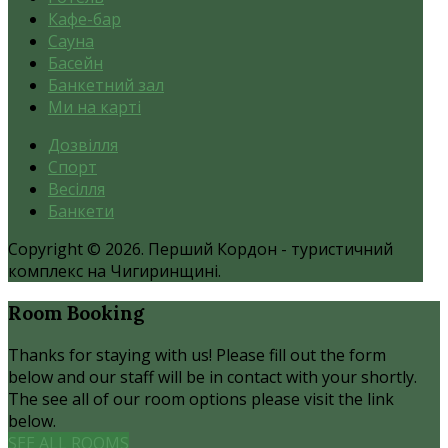
Кафе-бар
Сауна
Басейн
Банкетний зал
Ми на карті
Дозвілля
Спорт
Весілля
Банкети
Copyright © 2026. Перший Кордон - туристичний
комплекс на Чигиринщині.
Room
Booking
Thanks for staying with us! Please fill out the form
below and our staff will be in contact with your shortly.
The see all of our room options please visit the link
below.
SEE ALL ROOMS