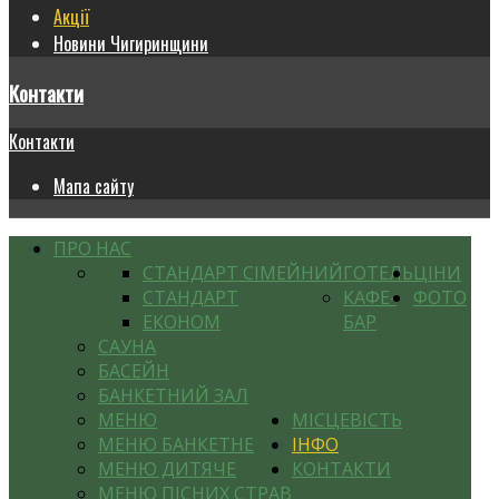
Акції
Новини Чигиринщини
Контакти
Контакти
Мапа сайту
ПРО НАС
СТАНДАРТ СІМЕЙНИЙ
ГОТЕЛЬ
ЦІНИ
СТАНДАРТ
КАФЕ-
ФОТО
ЕКОНОМ
БАР
САУНА
БАСЕЙН
БАНКЕТНИЙ ЗАЛ
МЕНЮ
МІСЦЕВІСТЬ
МЕНЮ БАНКЕТНЕ
ІНФО
МЕНЮ ДИТЯЧЕ
КОНТАКТИ
МЕНЮ ПІСНИХ СТРАВ