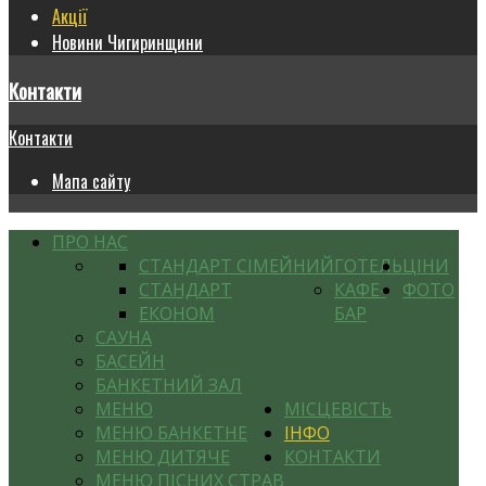
Акції
Новини Чигиринщини
Контакти
Контакти
Мапа сайту
ПРО НАС
СТАНДАРТ СІМЕЙНИЙ
ГОТЕЛЬ
ЦІНИ
СТАНДАРТ
КАФЕ-
ФОТО
ЕКОНОМ
БАР
САУНА
БАСЕЙН
БАНКЕТНИЙ ЗАЛ
МЕНЮ
МІСЦЕВІСТЬ
МЕНЮ БАНКЕТНЕ
ІНФО
МЕНЮ ДИТЯЧЕ
КОНТАКТИ
МЕНЮ ПІСНИХ СТРАВ