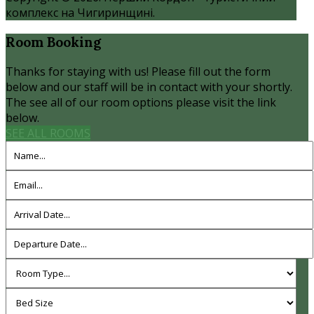
комплекс на Чигиринщині.
Room
Booking
Thanks for staying with us! Please fill out the form
below and our staff will be in contact with your shortly.
The see all of our room options please visit the link
below.
SEE ALL ROOMS