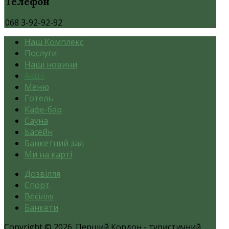
Телефон
068 3-92-92-92
Наш Комплекс
Послуги
Наші новини
Акції
Меню
Готель
Кафе-бар
Сауна
Басейн
Банкетний зал
Ми на карті
Дозвілля
Спорт
Весілля
Банкети
Copyright © 2026. Перший Кордон - туристичний