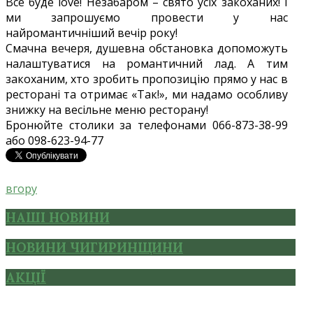
Все буде love! Незабаром – свято усіх закоханих! І
ми запрошуємо провести у нас
найромантичніший вечір року!
Смачна вечеря, душевна обстановка допоможуть
налаштуватися на романтичний лад. А тим
закоханим, хто зробить пропозицію прямо у нас в
ресторані та отримає «Так!», ми надамо особливу
знижку на весільне меню ресторану!
Бронюйте столики за телефонами 066-873-38-99
або 098-623-94-77
вгору
НАШІ НОВИНИ
НОВИНИ ЧИГИРИНЩИНИ
АКЦІЇ