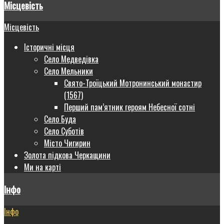
Місцевість
Місцевість
Історичні місця
Село Медведівка
Село Мельники
Свято-Троїцький Мотронинський монастир
(1567)
Перший пам’ятник героям Небесної сотні
Село Буда
Село Суботів
Місто Чигирин
Золота підкова Черкащини
Ми на карті
Інфо
Інфо