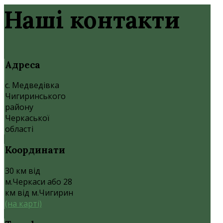
Наші контакти
Адреса
с. Медведівка
Чигиринського
району
Черкаської
області
Координати
30 км від
м.Черкаси або 28
км від м.Чигирин
(на карті)