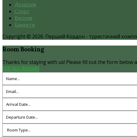
Дозвілля
Спорт
Весілля
Банкети
Copyright © 2026. Перший Кордон - туристичний компл
Room
Booking
Thanks for staying with us! Please fill out the form below an
SEE ALL ROOMS