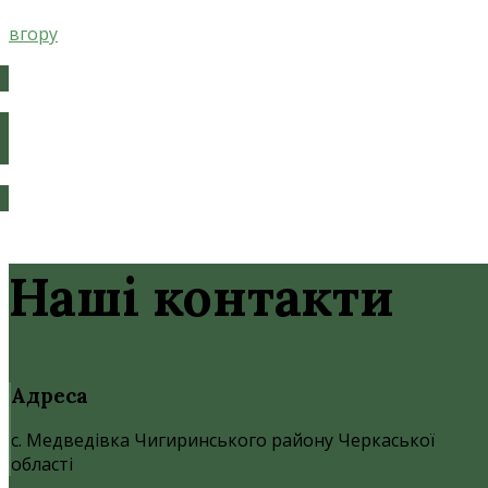
вгору
Наші контакти
Адреса
с. Медведівка Чигиринського району Черкаської
області