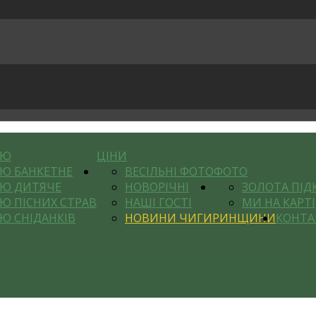
НЮ
ЦІНИ
Ю БАНКЕТНЕ
ВЕСІЛЬНІ ФОТО
ФОТО
Ю ДИТЯЧЕ
НОВОРІЧНІ
ЗОЛОТА ПІД
Ю ПІСНИХ СТРАВ
НАШІ ГОСТІ
МИ НА КАРТІ
Ю СНІДАНКІВ
НОВИНИ ЧИГИРИНЩИНИ
КОНТА