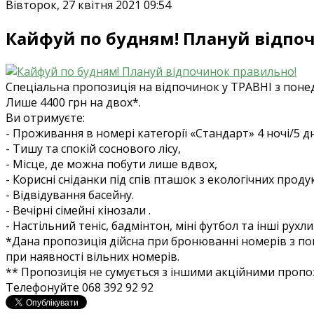
Вівторок, 27 квітня 2021 09:54
Кайфуй по будням! Плануй відпо
Спеціальна пропозиція на відпочинок у ТРАВНІ з понед
Лише 4400 грн на двох*.
Ви отримуєте:
- Проживання в номері категорії «Стандарт» 4 ночі/5 дн
- Тишу та спокій соснового лісу,
- Місце, де можна побути лише вдвох,
- Корисні сніданки під спів пташок з екологічних продук
- Відвідування басейну.
- Вечірні сімейні кінозали .
- Настільний теніс, бадмінтон, міні футбол та інші рухлив
*Дана пропозиція дійсна при бронюванні номерів з пон
при наявності вільних номерів.
** Пропозиція не сумується з іншими акційними проп
Телефонуйте 068 392 92 92