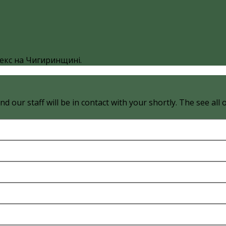
екс на Чигиринщині.
d our staff will be in contact with your shortly. The see all 