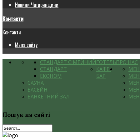
Новини Чигиринщини
Контакти
Контакти
Мапа сайту
СТАНДАРТ СІМЕЙНИЙ
ГОТЕЛЬ
ПРО НАС
СТАНДАРТ
КАФЕ-
МЕ
ЕКОНОМ
БАР
МЕН
САУНА
МЕН
БАСЕЙН
МЕН
БАНКЕТНИЙ ЗАЛ
МЕН
Пошук
на сайті