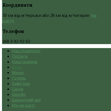
Координати
30 км від м.Черкаси або 28 км від м.Чигирин
(на
карті)
Телефон
068 3-92-92-92
Наш Комплекс
Послуги
Наші новини
Акції
Меню
Готель
Кафе-бар
Сауна
Басейн
Банкетний зал
Ми на карті