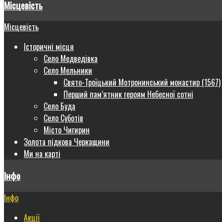
Місцевість
Місцевість
Історичні місця
Село Медведівка
Село Мельники
Свято-Троїцький Мотронинський монастир (1567)
Перший пам’ятник героям Небесної сотні
Село Буда
Село Суботів
Місто Чигирин
Золота підкова Черкащини
Ми на карті
Інфо
Інфо
Акції