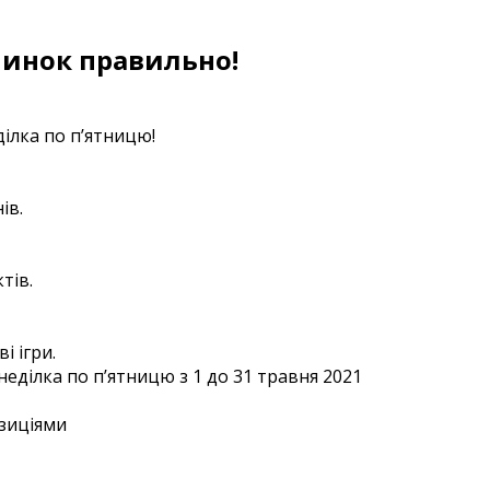
чинок правильно!
ілка по п’ятницю!
ів.
тів.
і ігри.
еділка по п’ятницю з 1 до 31 травня 2021
озиціями