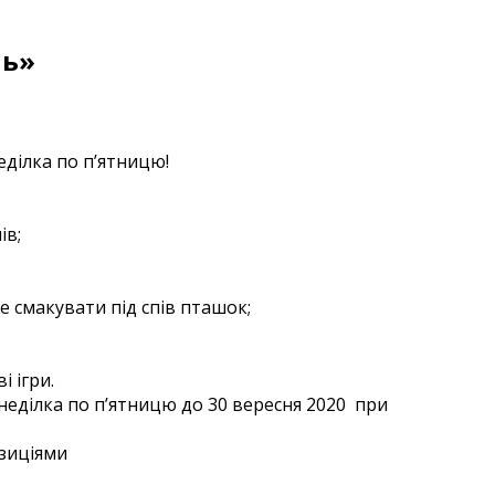
нь»
еділка по п’ятницю!
ів;
те смакувати під спів пташок;
і ігри.
неділка по п’ятницю до 30 вересня 2020 при
озиціями