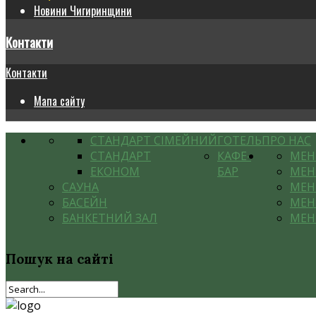
Новини Чигиринщини
Контакти
Контакти
Мапа сайту
СТАНДАРТ СІМЕЙНИЙ
ГОТЕЛЬ
ПРО НАС
СТАНДАРТ
КАФЕ-
МЕ
ЕКОНОМ
БАР
МЕН
САУНА
МЕН
БАСЕЙН
МЕН
БАНКЕТНИЙ ЗАЛ
МЕН
Пошук
на сайті