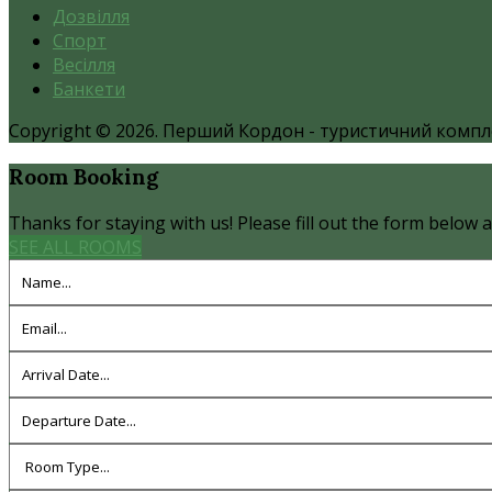
Дозвілля
Спорт
Весілля
Банкети
Copyright © 2026. Перший Кордон - туристичний компл
Room
Booking
Thanks for staying with us! Please fill out the form below an
SEE ALL ROOMS