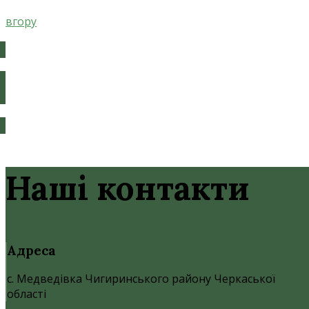
вгору
Наші контакти
Адреса
с. Медведівка Чигиринського району Черкаської
області