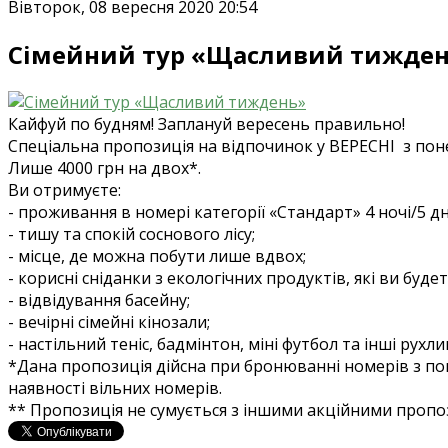
Вівторок, 08 вересня 2020 20:54
Сімейний тур «Щасливий тижде
Кайфуй по будням! Заплануй вересень правильно!
Спеціальна пропозиція на відпочинок у ВЕРЕСНІ з пон
Лише 4000 грн на двох*.
Ви отримуєте:
- проживання в номері категорії «Стандарт» 4 ночі/5 дн
- тишу та спокій соснового лісу;
- місце, де можна побути лише вдвох;
- корисні сніданки з екологічних продуктів, які ви буде
- відвідування басейну;
- вечірні сімейні кінозали;
- настільний теніс, бадмінтон, міні футбол та інші рухлив
*Дана пропозиція дійсна при бронюванні номерів з по
наявності вільних номерів.
** Пропозиція не сумується з іншими акційними проп