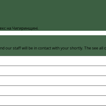
екс на Чигиринщині.
d our staff will be in contact with your shortly. The see all 