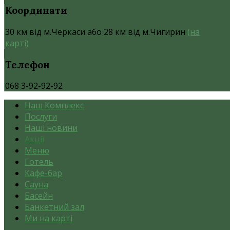
Координати
30 км від м.Черкаси або 28 км від м.Чигирин
(на
карті)
Телефон
068 3-92-92-92
Наш Комплекс
Послуги
Наші новини
Акції
Меню
Готель
Кафе-бар
Сауна
Басейн
Банкетний зал
Ми на карті