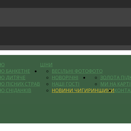
НЮ
ЦІНИ
Ю БАНКЕТНЕ
ВЕСІЛЬНІ ФОТО
ФОТО
Ю ДИТЯЧЕ
НОВОРІЧНІ
ЗОЛОТА ПІД
Ю ПІСНИХ СТРАВ
НАШІ ГОСТІ
МИ НА КАРТІ
Ю СНІДАНКІВ
НОВИНИ ЧИГИРИНЩИНИ
КОНТА