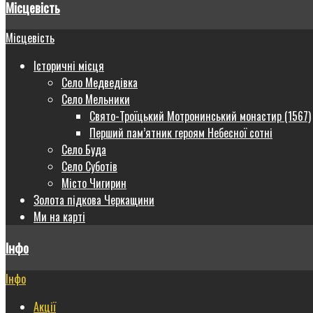
Місцевість
Місцевість
Історичні місця
Село Медведівка
Село Мельники
Свято-Троїцький Мотронинський монастир (1567)
Перший пам’ятник героям Небесної сотні
Село Буда
Село Суботів
Місто Чигирин
Золота підкова Черкащини
Ми на карті
Інфо
Інфо
Акції